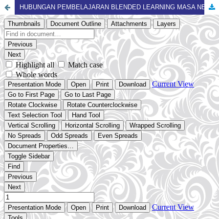
HUBUNGAN PEMBELAJARAN BLENDED LEARNING MASA NEW NORMAL TERHADAP HASIL BELAJAR PRAKTEK MATA PELAJARAN PRAKARYA DAN KEWIRAUSAHAAN SISWA KELAS X SMA PEMBANGUNAN LABORATORIUM UNP