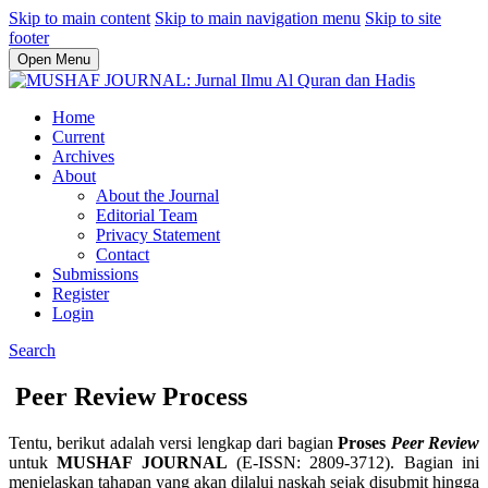
Skip to main content
Skip to main navigation menu
Skip to site
footer
Open Menu
Home
Current
Archives
About
About the Journal
Editorial Team
Privacy Statement
Contact
Submissions
Register
Login
Search
Peer Review Process
Tentu, berikut adalah versi lengkap dari bagian
Proses
Peer Review
untuk
MUSHAF JOURNAL
(E-ISSN: 2809-3712). Bagian ini
menjelaskan tahapan yang akan dilalui naskah sejak disubmit hingga