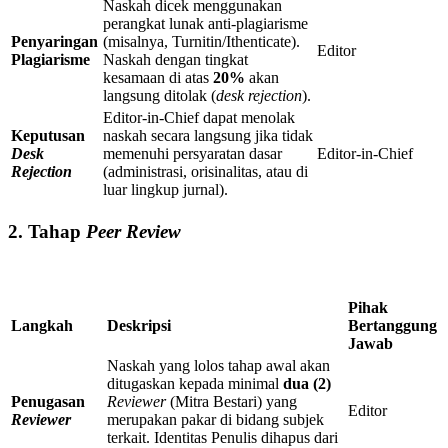
Naskah dicek menggunakan
perangkat lunak anti-plagiarisme
Penyaringan
(misalnya, Turnitin/Ithenticate).
Editor
Plagiarisme
Naskah dengan tingkat
kesamaan di atas
20%
akan
langsung ditolak (
desk rejection
).
Editor-in-Chief dapat menolak
Keputusan
naskah secara langsung jika tidak
Desk
memenuhi persyaratan dasar
Editor-in-Chief
Rejection
(administrasi, orisinalitas, atau di
luar lingkup jurnal).
2. Tahap
Peer Review
Pihak
Langkah
Deskripsi
Bertanggung
Jawab
Naskah yang lolos tahap awal akan
ditugaskan kepada minimal
dua (2)
Penugasan
Reviewer
(Mitra Bestari) yang
Editor
Reviewer
merupakan pakar di bidang subjek
terkait. Identitas Penulis dihapus dari