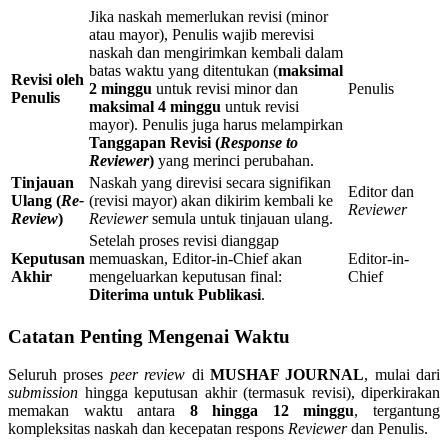
Jika naskah memerlukan revisi (minor
atau mayor), Penulis wajib merevisi
naskah dan mengirimkan kembali dalam
batas waktu yang ditentukan (
maksimal
Revisi oleh
2 minggu
untuk revisi minor dan
Penulis
Penulis
maksimal 4 minggu
untuk revisi
mayor). Penulis juga harus melampirkan
Tanggapan Revisi (
Response to
Reviewer
)
yang merinci perubahan.
Tinjauan
Naskah yang direvisi secara signifikan
Editor dan
Ulang (
Re-
(revisi mayor) akan dikirim kembali ke
Reviewer
Review
)
Reviewer
semula untuk tinjauan ulang.
Setelah proses revisi dianggap
Keputusan
memuaskan, Editor-in-Chief akan
Editor-in-
Akhir
mengeluarkan keputusan final:
Chief
Diterima untuk Publikasi
.
Catatan Penting Mengenai Waktu
Seluruh proses
peer review
di
MUSHAF JOURNAL
, mulai dari
submission
hingga keputusan akhir (termasuk revisi), diperkirakan
memakan waktu antara
8 hingga 12 minggu
, tergantung
kompleksitas naskah dan kecepatan respons
Reviewer
dan Penulis.