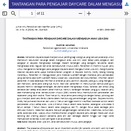
TANTANGAN PARA PENGAJAR DAYCARE DALAM MENGASUH ANAK USIA DINI