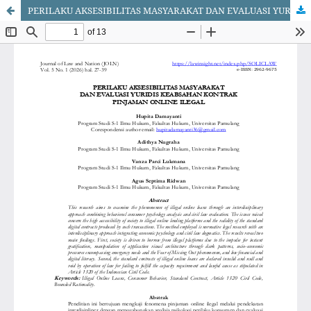
PERILAKU AKSESIBILITAS MASYARAKAT DAN EVALUASI YURIDIS KEABSAHAN KONTRAK PINJAMAN ONLINE ILEGAL