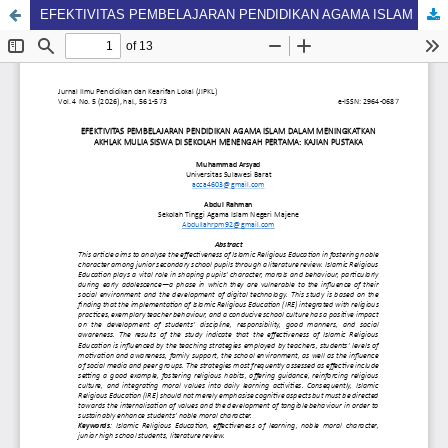
EFEKTIVITAS PEMBELAJARAN PENDIDIKAN AGAMA ISLAM DALAM MENINGKATKAN AKHLAK MULIA SISWA DI SEKOLAH MENENGAH PERTAMA: KAJIAN PUSTAKA