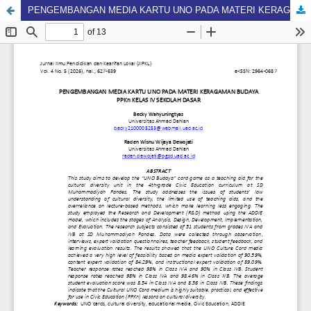
PENGEMBANGAN MEDIA KARTU UNO PADA MATERI KERAGAMAN BUDAYA PPKn KELAS IV SEKOLAH DASAR