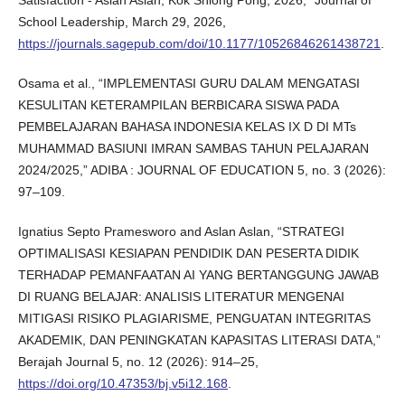
Satisfaction - Aslan Aslan, Kok Shiong Pong, 2026,” Journal of
School Leadership, March 29, 2026,
https://journals.sagepub.com/doi/10.1177/10526846261438721
.
Osama et al., “IMPLEMENTASI GURU DALAM MENGATASI
KESULITAN KETERAMPILAN BERBICARA SISWA PADA
PEMBELAJARAN BAHASA INDONESIA KELAS IX D DI MTs
MUHAMMAD BASIUNI IMRAN SAMBAS TAHUN PELAJARAN
2024/2025,” ADIBA : JOURNAL OF EDUCATION 5, no. 3 (2026):
97–109.
Ignatius Septo Pramesworo and Aslan Aslan, “STRATEGI
OPTIMALISASI KESIAPAN PENDIDIK DAN PESERTA DIDIK
TERHADAP PEMANFAATAN AI YANG BERTANGGUNG JAWAB
DI RUANG BELAJAR: ANALISIS LITERATUR MENGENAI
MITIGASI RISIKO PLAGIARISME, PENGUATAN INTEGRITAS
AKADEMIK, DAN PENINGKATAN KAPASITAS LITERASI DATA,”
Berajah Journal 5, no. 12 (2026): 914–25,
https://doi.org/10.47353/bj.v5i12.168
.