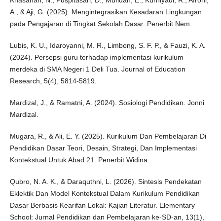
Khasanah, N., Puspitasari, D., Mufidah, E., Kurniyadi, R., Afroni,
A., & Aji, G. (2025). Mengintegrasikan Kesadaran Lingkungan
pada Pengajaran di Tingkat Sekolah Dasar. Penerbit Nem.
Lubis, K. U., Idaroyanni, M. R., Limbong, S. F. P., & Fauzi, K. A.
(2024). Persepsi guru terhadap implementasi kurikulum
merdeka di SMA Negeri 1 Deli Tua. Journal of Education
Research, 5(4), 5814-5819.
Mardizal, J., & Ramatni, A. (2024). Sosiologi Pendidikan. Jonni
Mardizal.
Mugara, R., & Ali, E. Y. (2025). Kurikulum Dan Pembelajaran Di
Pendidikan Dasar Teori, Desain, Strategi, Dan Implementasi
Kontekstual Untuk Abad 21. Penerbit Widina.
Qubro, N. A. K., & Daraquthni, L. (2026). Sintesis Pendekatan
Eklektik Dan Model Kontekstual Dalam Kurikulum Pendidikan
Dasar Berbasis Kearifan Lokal: Kajian Literatur. Elementary
School: Jurnal Pendidikan dan Pembelajaran ke-SD-an, 13(1),