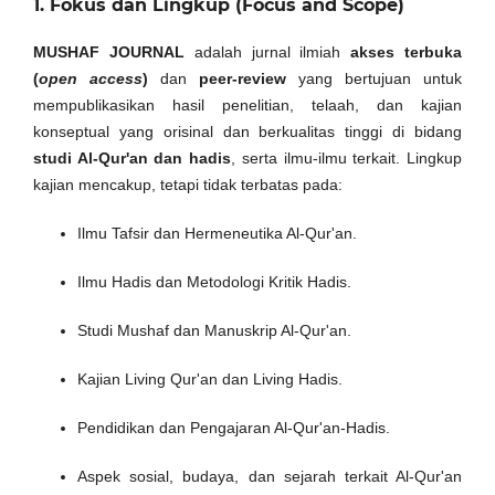
1. Fokus dan Lingkup (Focus and Scope)
MUSHAF JOURNAL
adalah jurnal ilmiah
akses terbuka
(
open access
)
dan
peer-review
yang bertujuan untuk
mempublikasikan hasil penelitian, telaah, dan kajian
konseptual yang orisinal dan berkualitas tinggi di bidang
studi Al-Qur'an dan hadis
, serta ilmu-ilmu terkait. Lingkup
kajian mencakup, tetapi tidak terbatas pada:
Ilmu Tafsir dan Hermeneutika Al-Qur'an.
Ilmu Hadis dan Metodologi Kritik Hadis.
Studi Mushaf dan Manuskrip Al-Qur'an.
Kajian Living Qur'an dan Living Hadis.
Pendidikan dan Pengajaran Al-Qur'an-Hadis.
Aspek sosial, budaya, dan sejarah terkait Al-Qur'an