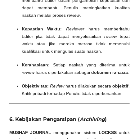
membantu Editor dalam pengambilan keputusan dan
dapat membantu Penulis meningkatkan kualitas
naskah melalui proses
review
.
Kepastian Waktu:
Reviewer
harus memberitahu
Editor jika tidak dapat menyelesaikan
review
tepat
waktu atau jika mereka merasa tidak memenuhi
kualifikasi untuk mengulas suatu naskah.
Kerahasiaan:
Setiap naskah yang diterima untuk
review
harus diperlakukan sebagai
dokumen rahasia
.
Objektivitas:
Review
harus dilakukan secara
objektif
.
Kritik pribadi terhadap Penulis tidak diperkenankan.
6. Kebijakan Pengarsipan (
Archiving
)
MUSHAF JOURNAL
menggunakan sistem
LOCKSS
untuk