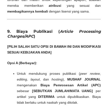
mereka memberikan
atribusi
yang sesuai dan
membagikannya kembali
dengan lisensi yang sama.
9. Biaya Publikasi (
Article Processing
Charges/APC
)
[PILIH SALAH SATU OPSI DI BAWAH INI DAN MODIFIKASI
SESUAI KEBIJAKAN ANDA]
Opsi A (Berbayar):
Untuk mendukung proses publikasi (
peer review
,
editing
,
layout
, dan
hosting
),
MUSHAF JOURNAL
mengenakan
Biaya Pemrosesan Artikel (APC)
sebesar
[SEBUTKAN JUMLAH/MATA UANG]
per
artikel yang
DITERIMA
untuk dipublikasikan. Biaya
tidak berlaku untuk naskah yang ditolak.