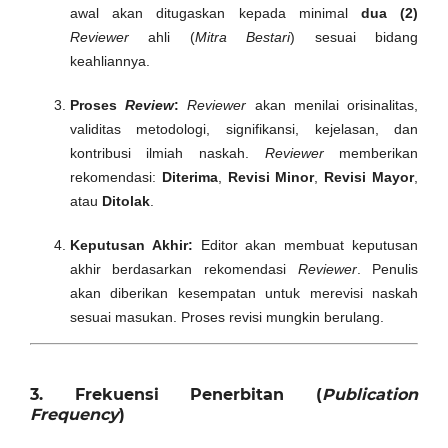
awal akan ditugaskan kepada minimal
dua (2)
Reviewer
ahli (
Mitra Bestari
) sesuai bidang
keahliannya.
Proses
Review
:
Reviewer
akan menilai orisinalitas,
validitas metodologi, signifikansi, kejelasan, dan
kontribusi ilmiah naskah.
Reviewer
memberikan
rekomendasi:
Diterima
,
Revisi Minor
,
Revisi Mayor
,
atau
Ditolak
.
Keputusan Akhir:
Editor akan membuat keputusan
akhir berdasarkan rekomendasi
Reviewer
. Penulis
akan diberikan kesempatan untuk merevisi naskah
sesuai masukan. Proses revisi mungkin berulang.
3. Frekuensi Penerbitan (
Publication
Frequency
)