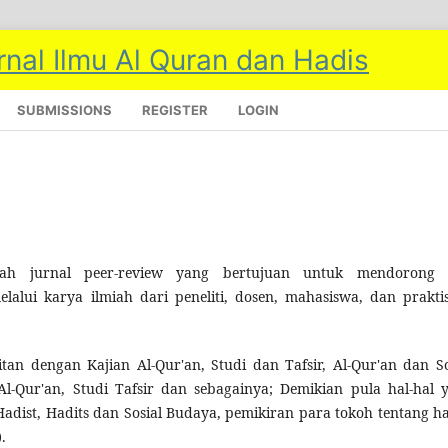
SUBMISSIONS
REGISTER
LOGIN
h jurnal peer-review yang bertujuan untuk mendorong
alui karya ilmiah dari peneliti, dosen, mahasiswa, dan praktis
an dengan Kajian Al-Qur'an, Studi dan Tafsir, Al-Qur'an dan So
l-Qur'an, Studi Tafsir dan sebagainya; Demikian pula hal-hal 
Hadist, Hadits dan Sosial Budaya, pemikiran para tokoh tentang ha
.